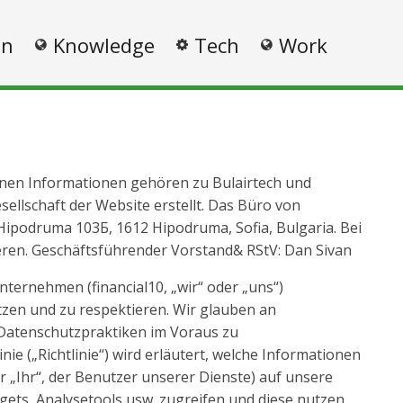
on
Knowledge
Tech
Work
tenen Informationen gehören zu Bulairtech und
ellschaft der Website erstellt. Das Büro von
. Hipodruma 103Б, 1612 Hipodruma, Sofia, Bulgaria. Bei
eren. Geschäftsführender Vorstand& RStV: Dan Sivan
ternehmen (financial10, „wir“ oder „uns“)
ützen und zu respektieren. Wir glauben an
 Datenschutzpraktiken im Voraus zu
nie („Richtlinie“) wird erläutert, welche Informationen
r „Ihr“, der Benutzer unserer Dienste) auf unsere
ets, Analysetools usw. zugreifen und diese nutzen.